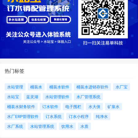
热门标签
水站管理
桶装水
桶装水软件
桶装水进销存软件
水厂宝
水站宝
蓝灵湖
水站管理软件
水厂管理系统
桶装水财务软件
订水软件
电子围栏
水大侠
矿泉水
水厂ERP管理软件
订水系统
订水小程序
纯净水
水厂系统
水站管理系统
饮用水
水质