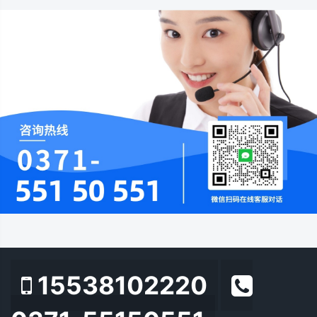
15538102220