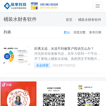
Togg
navig
桶装水财务软件
首页
桶装水财务软件
列表
默认
浏览次数
发布日期
距离太远，水送不到被客户投诉怎么办？
河北的水站老板马总，去年入驻到一个平台，
开了家线上桶装水店铺。虽然用文字和图片、
在线上注明了店铺的配送范围，但偶尔还是会
水企经营
2023年11月01日
接到超出配送范围的订单，这时候他就只能联
系客户，让对方取消订单。